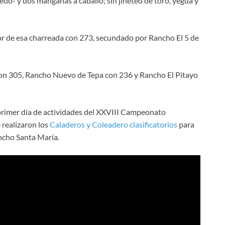
uedo- y dos manganas a caballo; sin jineteo de toro, yegua y
or de esa charreada con 273, secundado por Rancho El 5 de
 con 305, Rancho Nuevo de Tepa con 236 y Rancho El Pitayo
primer día de actividades del XXVIII Campeonato
realizaron los
Caladeros y Coleadero clasificatorios
para
ancho Santa María.