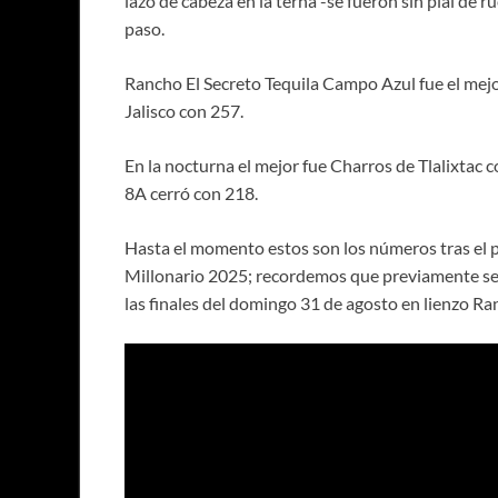
lazo de cabeza en la terna -se fueron sin pial de r
paso.
Rancho El Secreto Tequila Campo Azul fue el mej
Jalisco con 257.
En la nocturna el mejor fue Charros de Tlalixtac
8A cerró con 218.
Hasta el momento estos son los números tras el 
Millonario 2025; recordemos que previamente se 
las finales del domingo 31 de agosto en lienzo R