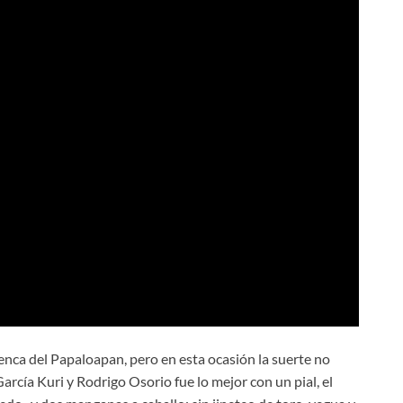
nca del Papaloapan, pero en esta ocasión la suerte no
García Kuri y Rodrigo Osorio fue lo mejor con un pial, el