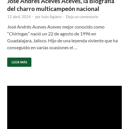
José Andrés Aceves Aceves, la Biografía
del charro multicampeón nacional
12 abril, 2024
-
por
Iván Agüero
-
Deja un comentario
José Andrés Aceves Aceves mejor conocido como
“Chiringas” nació un 22 de agosto de 1996 en
Guadalajara, Jalisco. Hijo de una leyenda viviente que ha
conseguido en varias ocasiones el …
LEER MÁS