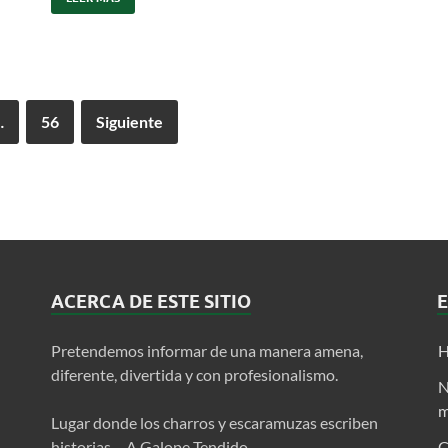
…
56
Siguiente
ACERCA DE ESTE SITIO
Pretendemos informar de una manera amena,
H
diferente, divertida y con profesionalismo.
N
m
Lugar donde los charros y escaramuzas escriben
historias… A Galope Tendido.
C