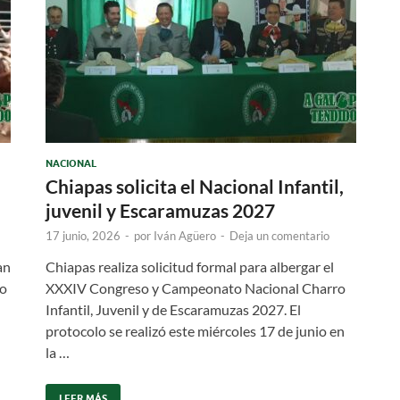
NACIONAL
Chiapas solicita el Nacional Infantil,
juvenil y Escaramuzas 2027
17 junio, 2026
-
por
Iván Agüero
-
Deja un comentario
an
Chiapas realiza solicitud formal para albergar el
to
XXXIV Congreso y Campeonato Nacional Charro
Infantil, Juvenil y de Escaramuzas 2027. El
protocolo se realizó este miércoles 17 de junio en
la …
LEER MÁS