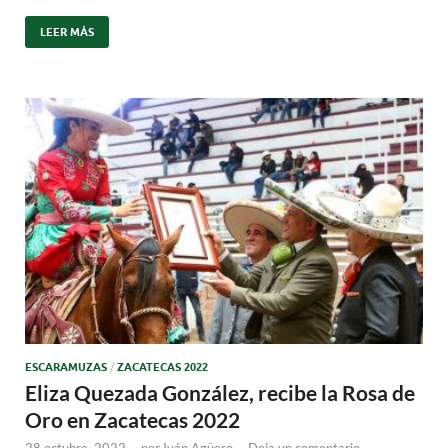
LEER MÁS
ESCARAMUZAS
/
ZACATECAS 2022
Eliza Quezada González, recibe la Rosa de
Oro en Zacatecas 2022
28 octubre, 2022
-
por
Iván Agüero
-
Deja un comentario