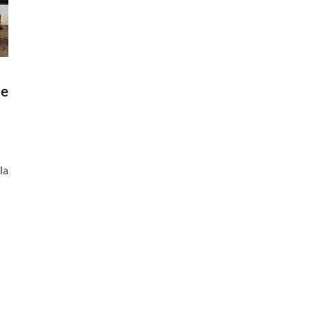
de
la