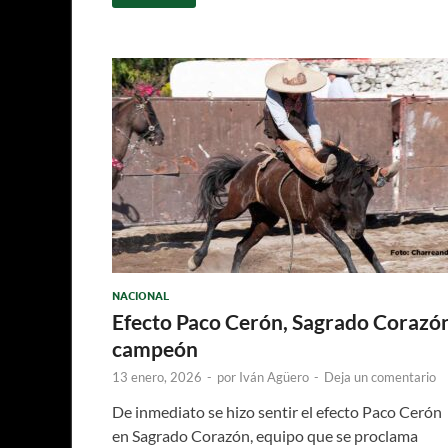
NACIONAL
Efecto Paco Cerón, Sagrado Corazó
campeón
13 enero, 2026
-
por
Iván Agüero
-
Deja un comentario
De inmediato se hizo sentir el efecto Paco Cerón
en Sagrado Corazón, equipo que se proclama